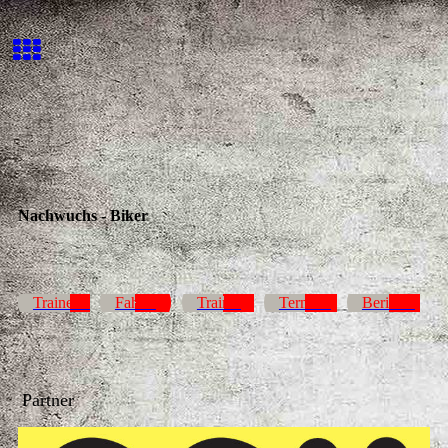
Nachwuchs - Biker
Trainerteam
Fahrer
Training
Termine
Berichte
Partner