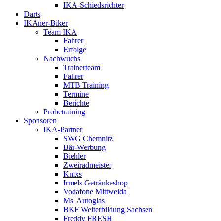
IKA-Schiedsrichter
Darts
IKAner-Biker
Team IKA
Fahrer
Erfolge
Nachwuchs
Trainerteam
Fahrer
MTB Training
Termine
Berichte
Probetraining
Sponsoren
IKA-Partner
SWG Chemnitz
Bär-Werbung
Biehler
Zweiradmeister
Knixs
Irmels Getränkeshop
Vodafone Mittweida
Ms. Autoglas
BKF Weiterbildung Sachsen
Freddy FRESH