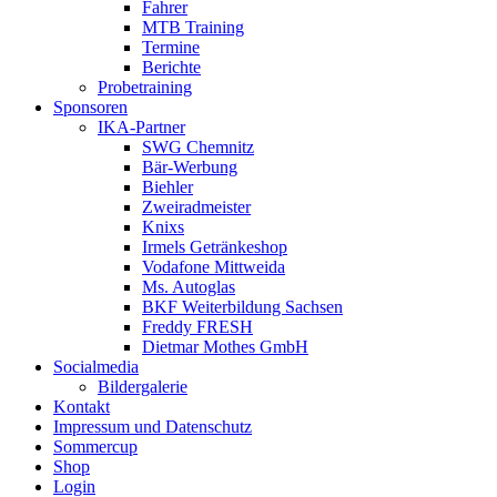
Fahrer
MTB Training
Termine
Berichte
Probetraining
Sponsoren
IKA-Partner
SWG Chemnitz
Bär-Werbung
Biehler
Zweiradmeister
Knixs
Irmels Getränkeshop
Vodafone Mittweida
Ms. Autoglas
BKF Weiterbildung Sachsen
Freddy FRESH
Dietmar Mothes GmbH
Socialmedia
Bildergalerie
Kontakt
Impressum und Datenschutz
Sommercup
Shop
Login