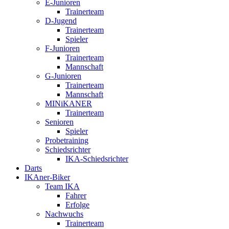
E-Junioren
Trainerteam
D-Jugend
Trainerteam
Spieler
F-Junioren
Trainerteam
Mannschaft
G-Junioren
Trainerteam
Mannschaft
MINiKANER
Trainerteam
Senioren
Spieler
Probetraining
Schiedsrichter
IKA-Schiedsrichter
Darts
IKAner-Biker
Team IKA
Fahrer
Erfolge
Nachwuchs
Trainerteam